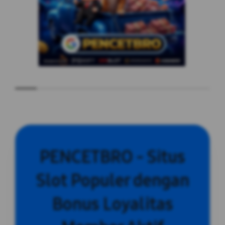
PENCETBRO - Situs
Slot Populer dengan
Bonus Loyalitas