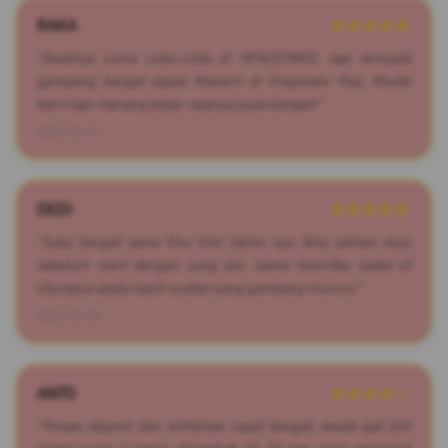
RAKA
★★★★★
"Awalnya cuma coba-coba di PENCETBRO, tapi ternyata
gampang banget dapat Maxwin di Pragmatic Play. Modal
kecil tapi menang besar, rasanya puas banget!"
2026-04-11
DEDI
★★★★★
"Suka banget sama fitur Slot Demo nya. Bisa latihan dulu
sebelum main dengan uang asli. Game favoritku Gates of
Olympus selalu kasih scatter yang gampang muncul."
2026-04-05
ANTO
★★★★☆
"Proses deposit dan withdraw cepat banget, lewak apk slot