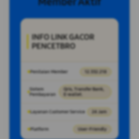
Member Aktif
INFO LINK GACOR
PENCETBRO
Penilaian Member
12.332.218
Sistem
Qris, Transfer Bank,
Pembayaran
E-wallet.
Layanan Customer Service
24 Jam
Platform
User-Friendly