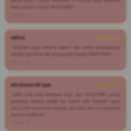
game cuma 2 menit. Ditambah CS 24 jam yang responsif,
bikin nyaman main di PENCETBRO."
2026-03-27
ABDUL
★★★★★
"Tampilan yang menarik seperti raja casino berkolaborasi
dengan Slot Demo 88, emang gokil banget PENCETBRO."
2026-03-28
ADI (Owner HK Spa)
★★★★★
"Udah coba-coba beberapa situs, tapi PENCETBRO paling
gampang menang slot88 nya. Sistem adil, transaksi cepat,
dan pilihan permainan lengkap. Jadi udah gak mau berpaling
ke situs slot88 lain."
2026-03-10